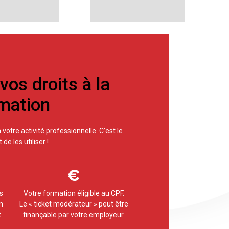
os droits à la
mation
votre activité professionnelle. C’est le
e les utiliser !
s
Votre formation éligible au CPF.
n
Le « ticket modérateur » peut être
.
finançable par votre employeur.