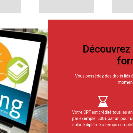
Découvrez v
for
Vous possédez des droits liés à 
moment d
Votre CPF est crédité tous les an
par exemple, 500€ par an pour u
salarié diplômé à temps complet