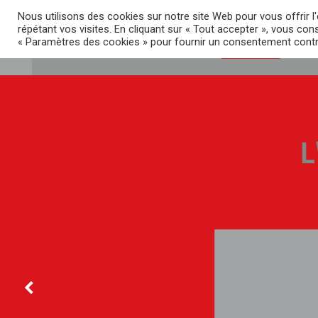
Aller
38 Boulevard de Strasbourg, 62000 Arras
03.
Nous utilisons des cookies sur notre site Web pour vous offrir 
au
répétant vos visites. En cliquant sur « Tout accepter », vous con
contenu
« Paramètres des cookies » pour fournir un consentement contr
ACCUEIL
AVIS
MES DROITS
MA 