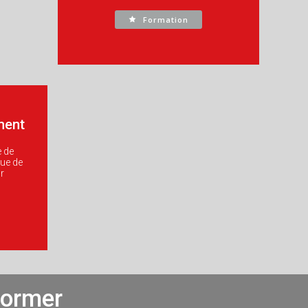
Formation
ment
e de
ue de
r
former