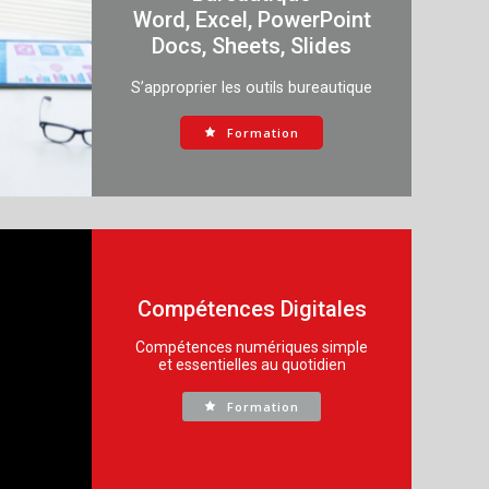
Word, Excel, PowerPoint
Docs, Sheets, Slides
S’approprier les outils bureautique
Formation
Compétences Digitales
Compétences numériques simple
et essentielles au quotidien
Formation