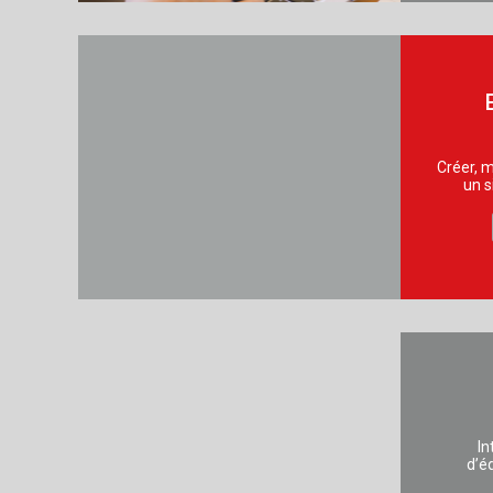
Créer, m
un s
In
d’é